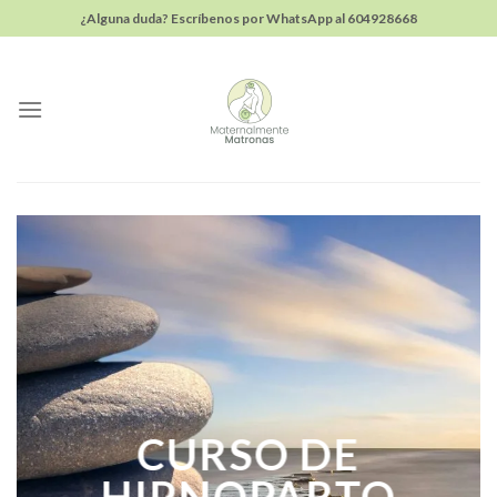
Skip
¿Alguna duda? Escríbenos por WhatsApp al
604928668
to
content
CURSO DE
HIPNOPARTO