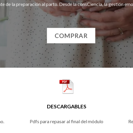
te de la preparación al parto. Desde la consCiencia, la gestión emo
COMPRAR
DESCARGABLES
mo.
Pdfs para repasar al final del módulo
Re