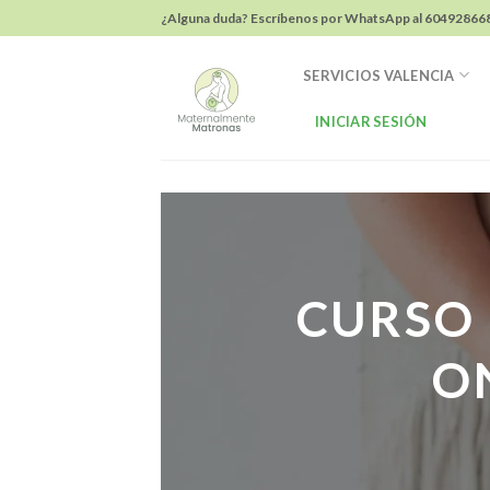
Skip
¿Alguna duda? Escríbenos por WhatsApp al
60492866
to
content
SERVICIOS VALENCIA
INICIAR SESIÓN
CURSO 
O