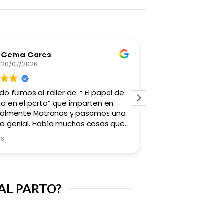
Laura Oliver
22/06/2026
apel de
Tanto las clases de AIPAP de
n en
matronatación como el curso de
os una
preparación al parto me han resultado
as que
muy útiles. Fue una muy buena decisión
es
realizarlos porque además me ha servido
Leer más
ero
también para conocer a muchas otras
sto de
mujeres embarazadas y a sentirme muy
mbién
acompañada en este proceso
nto a
AL PARTO?
damos.