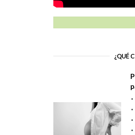
¿QUÉ C
P
p