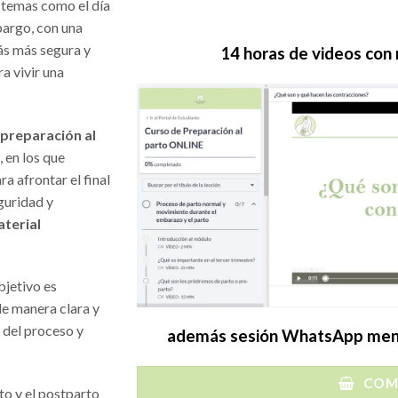
 temas como el día
mbargo, con una
ás más segura y
14 horas de videos con
a vivir una
preparación al
, en los que
a afrontar el final
guridad y
aterial
jetivo es
de manera clara y
 del proceso y
además sesión WhatsApp mens
COM
to y el postparto