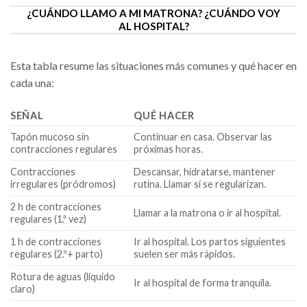
¿CUÁNDO LLAMO A MI MATRONA? ¿CUÁNDO VOY
AL HOSPITAL?
Esta tabla resume las situaciones más comunes y qué hacer en
cada una:
SEÑAL
QUÉ HACER
Tapón mucoso sin
Continuar en casa. Observar las
contracciones regulares
próximas horas.
Contracciones
Descansar, hidratarse, mantener
irregulares (pródromos)
rutina. Llamar si se regularizan.
2 h de contracciones
Llamar a la matrona o ir al hospital.
regulares (1.ª vez)
1 h de contracciones
Ir al hospital. Los partos siguientes
regulares (2.º+ parto)
suelen ser más rápidos.
Rotura de aguas (líquido
Ir al hospital de forma tranquila.
claro)