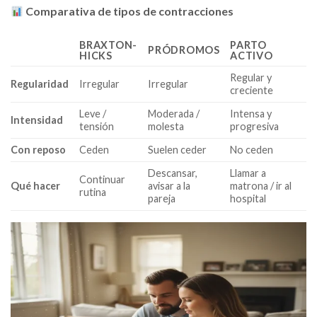
Comparativa de tipos de contracciones
BRAXTON-
PARTO
PRÓDROMOS
HICKS
ACTIVO
Regular y
Regularidad
Irregular
Irregular
creciente
Leve /
Moderada /
Intensa y
Intensidad
tensión
molesta
progresiva
Con reposo
Ceden
Suelen ceder
No ceden
Descansar,
Llamar a
Continuar
Qué hacer
avisar a la
matrona / ir al
rutina
pareja
hospital